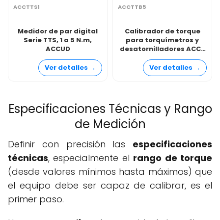
ACCTTS1
ACCTTB5
Medidor de par digital
Calibrador de torque
Serie TTS, 1 a 5 N.m,
para torquímetros y
ACCUD
desatornilladores ACC-
SERIE TTB, 5 N.m hasta
1000 N.m, ACCUD
Ver detalles →
Ver detalles →
Especificaciones Técnicas y Rango
de Medición
Definir con precisión las
especificaciones
técnicas
, especialmente el
rango de torque
(desde valores mínimos hasta máximos) que
el equipo debe ser capaz de calibrar, es el
primer paso.