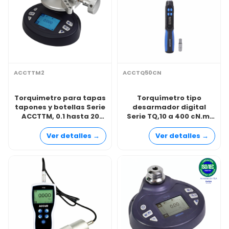
ACCTTM2
ACCTQ50CN
Torquimetro para tapas
Torquímetro tipo
tapones y botellas Serie
desarmador digital
ACCTTM, 0.1 hasta 20
Serie TQ,10 a 400 cN.m,
N.m
ACCUD
Ver detalles →
Ver detalles →