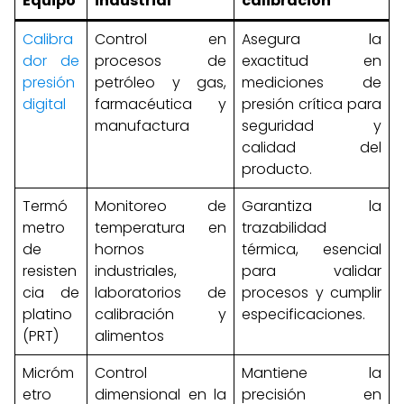
Equipo
industrial
calibración
Calibra
Control en
Asegura la
dor de
procesos de
exactitud en
presión
petróleo y gas,
mediciones de
digital
farmacéutica y
presión crítica para
manufactura
seguridad y
calidad del
producto.
Termó
Monitoreo de
Garantiza la
metro
temperatura en
trazabilidad
de
hornos
térmica, esencial
resisten
industriales,
para validar
cia de
laboratorios de
procesos y cumplir
platino
calibración y
especificaciones.
(PRT)
alimentos
Micróm
Control
Mantiene la
etro
dimensional en la
precisión en