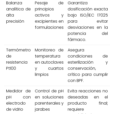
Balanza
Pesaje de
Garantiza
analítica de
principios
dosificación exacta
alta
activos y
bajo ISO/IEC 17025
precisión
excipientes en
para evitar
formulaciones
desviaciones en la
potencia del
fármaco.
Termómetro
Monitoreo de
Asegura
de
temperatura
condiciones de
resistencia
en autoclaves
esterilización y
Pt100
y cuartos
conservación,
limpios
crítico para cumplir
con BPF.
Medidor de
Control de pH
Evita reacciones no
pH con
en soluciones
deseadas en el
electrodo
parenterales y
producto final;
de vidrio
jarabes
requiere