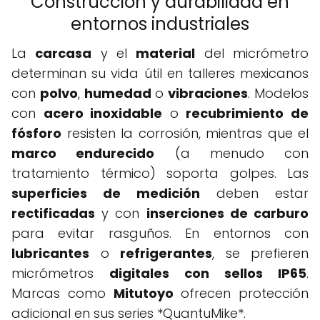
Construcción y durabilidad en
entornos industriales
La
carcasa
y el
material
del micrómetro
determinan su vida útil en talleres mexicanos
con
polvo
,
humedad
o
vibraciones
. Modelos
con
acero inoxidable
o
recubrimiento de
fósforo
resisten la corrosión, mientras que el
marco endurecido
(a menudo con
tratamiento térmico) soporta golpes. Las
superficies de medición
deben estar
rectificadas
y con
inserciones de carburo
para evitar rasguños. En entornos con
lubricantes
o
refrigerantes
, se prefieren
micrómetros
digitales con sellos IP65
.
Marcas como
Mitutoyo
ofrecen protección
adicional en sus series *QuantuMike*.