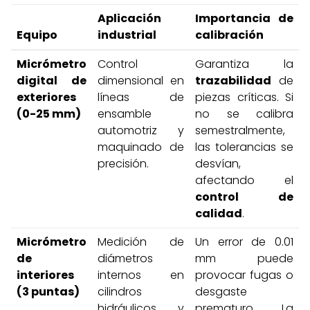
Aplicación
Importancia de
Equipo
industrial
calibración
Micrómetro
Control
Garantiza la
digital de
dimensional en
trazabilidad
de
exteriores
líneas de
piezas críticas. Si
(0-25 mm)
ensamble
no se calibra
automotriz y
semestralmente,
maquinado de
las tolerancias se
precisión.
desvían,
afectando el
control de
calidad
.
Micrómetro
Medición de
Un error de 0.01
de
diámetros
mm puede
interiores
internos en
provocar fugas o
(3 puntas)
cilindros
desgaste
hidráulicos y
prematuro. La